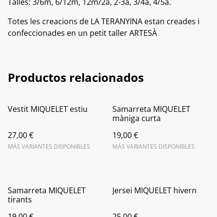
Talles: 3/6m, 6/12m, 12m/2a, 2-3a, 3/4a, 4/5a.
Totes les creacions de LA TERANYINA estan creades i
confeccionades en un petit taller ARTESÀ
Productos relacionados
Vestit MIQUELET estiu
Samarreta MIQUELET
màniga curta
27,00 €
19,00 €
MÁS VARIANTES DISPONIBLES
MÁS VARIANTES DISPONIBLES
Samarreta MIQUELET
Jersei MIQUELET hivern
tirants
19,00 €
25,00 €